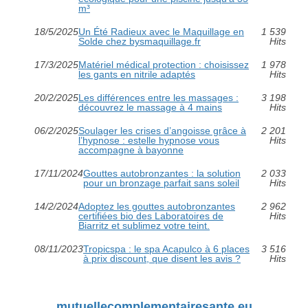
m³
18/5/2025
Un Été Radieux avec le Maquillage en
1 539
Solde chez bysmaquillage.fr
Hits
17/3/2025
Matériel médical protection : choisissez
1 978
les gants en nitrile adaptés
Hits
20/2/2025
Les différences entre les massages :
3 198
découvrez le massage à 4 mains
Hits
06/2/2025
Soulager les crises d’angoisse grâce à
2 201
l’hypnose : estelle hypnose vous
Hits
accompagne à bayonne
17/11/2024
Gouttes autobronzantes : la solution
2 033
pour un bronzage parfait sans soleil
Hits
14/2/2024
Adoptez les gouttes autobronzantes
2 962
certifiées bio des Laboratoires de
Hits
Biarritz et sublimez votre teint.
08/11/2023
Tropicspa : le spa Acapulco à 6 places
3 516
à prix discount, que disent les avis ?
Hits
mutuellecomplementairesante.eu