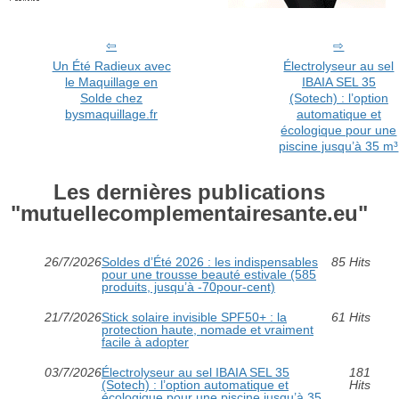
Un Été Radieux avec
Électrolyseur au sel
le Maquillage en
IBAIA SEL 35
Solde chez
(Sotech) : l’option
bysmaquillage.fr
automatique et
écologique pour une
piscine jusqu’à 35 m³
Les dernières publications
"mutuellecomplementairesante.eu"
26/7/2026
Soldes d’Été 2026 : les indispensables
85 Hits
pour une trousse beauté estivale (585
produits, jusqu’à -70pour-cent)
21/7/2026
Stick solaire invisible SPF50+ : la
61 Hits
protection haute, nomade et vraiment
facile à adopter
03/7/2026
Électrolyseur au sel IBAIA SEL 35
181
(Sotech) : l’option automatique et
Hits
écologique pour une piscine jusqu’à 35