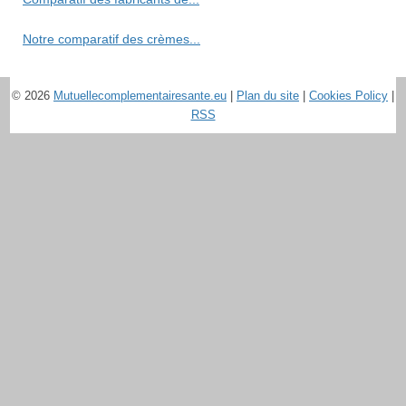
Notre comparatif des crèmes...
© 2026
Mutuellecomplementairesante.eu
|
Plan du site
|
Cookies Policy
|
RSS