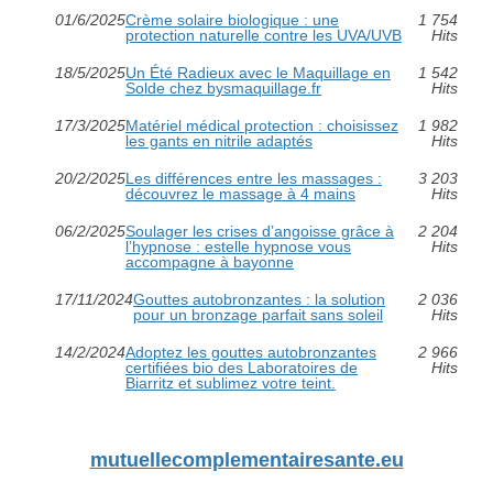
01/6/2025
Crème solaire biologique : une
1 754
protection naturelle contre les UVA/UVB
Hits
18/5/2025
Un Été Radieux avec le Maquillage en
1 542
Solde chez bysmaquillage.fr
Hits
17/3/2025
Matériel médical protection : choisissez
1 982
les gants en nitrile adaptés
Hits
20/2/2025
Les différences entre les massages :
3 203
découvrez le massage à 4 mains
Hits
06/2/2025
Soulager les crises d’angoisse grâce à
2 204
l’hypnose : estelle hypnose vous
Hits
accompagne à bayonne
17/11/2024
Gouttes autobronzantes : la solution
2 036
pour un bronzage parfait sans soleil
Hits
14/2/2024
Adoptez les gouttes autobronzantes
2 966
certifiées bio des Laboratoires de
Hits
Biarritz et sublimez votre teint.
mutuellecomplementairesante.eu