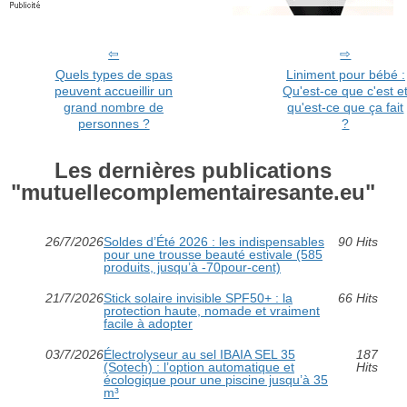
Quels types de spas
Liniment pour bébé :
peuvent accueillir un
Qu'est-ce que c'est e
grand nombre de
qu'est-ce que ça fait
personnes ?
?
Les dernières publications
"mutuellecomplementairesante.eu"
26/7/2026
Soldes d’Été 2026 : les indispensables
90 Hits
pour une trousse beauté estivale (585
produits, jusqu’à -70pour-cent)
21/7/2026
Stick solaire invisible SPF50+ : la
66 Hits
protection haute, nomade et vraiment
facile à adopter
03/7/2026
Électrolyseur au sel IBAIA SEL 35
187
(Sotech) : l’option automatique et
Hits
écologique pour une piscine jusqu’à 35
m³