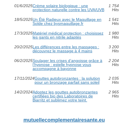
01/6/2025
Crème solaire biologique : une
1 754
protection naturelle contre les UVA/UVB
Hits
18/5/2025
Un Été Radieux avec le Maquillage en
1 541
Solde chez bysmaquillage.fr
Hits
17/3/2025
Matériel médical protection : choisissez
1 980
les gants en nitrile adaptés
Hits
20/2/2025
Les différences entre les massages :
3 200
découvrez le massage à 4 mains
Hits
06/2/2025
Soulager les crises d’angoisse grâce à
2 204
l’hypnose : estelle hypnose vous
Hits
accompagne à bayonne
17/11/2024
Gouttes autobronzantes : la solution
2 035
pour un bronzage parfait sans soleil
Hits
14/2/2024
Adoptez les gouttes autobronzantes
2 965
certifiées bio des Laboratoires de
Hits
Biarritz et sublimez votre teint.
mutuellecomplementairesante.eu