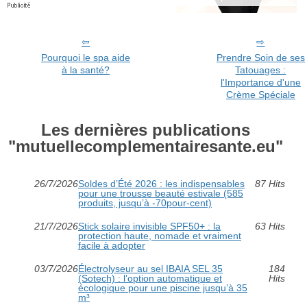
Pourquoi le spa aide
Prendre Soin de ses
à la santé?
Tatouages :
l'Importance d'une
Crème Spéciale
Les dernières publications
"mutuellecomplementairesante.eu"
26/7/2026
Soldes d’Été 2026 : les indispensables
87 Hits
pour une trousse beauté estivale (585
produits, jusqu’à -70pour-cent)
21/7/2026
Stick solaire invisible SPF50+ : la
63 Hits
protection haute, nomade et vraiment
facile à adopter
03/7/2026
Électrolyseur au sel IBAIA SEL 35
184
(Sotech) : l’option automatique et
Hits
écologique pour une piscine jusqu’à 35
m³